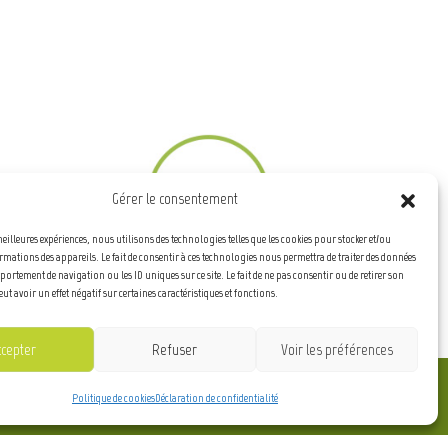
Gérer le consentement
meilleures expériences, nous utilisons des technologies telles que les cookies pour stocker et/ou
rmations des appareils. Le fait de consentir à ces technologies nous permettra de traiter des données
mportement de navigation ou les ID uniques sur ce site. Le fait de ne pas consentir ou de retirer son
Nous contacter
t avoir un effet négatif sur certaines caractéristiques et fonctions.
ccepter
Refuser
Voir les préférences
Politique de cookies
Déclaration de confidentialité