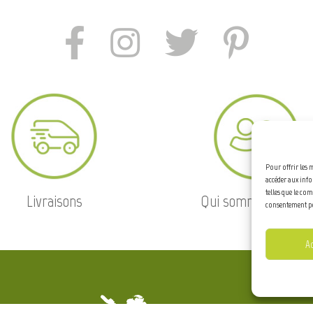
Pour offrir les 
accéder aux info
telles que le co
Livraisons
Qui sommes-nous ?
consentement peu
A